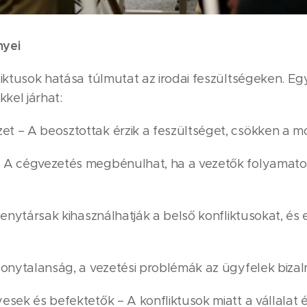
nyei
liktusok hatása túlmutat az irodai feszültségeken. Eg
kel járhat:
 – A beosztottak érzik a feszültséget, csökken a mor
– A cégvezetés megbénulhat, ha a vezetők folyamat
rsenytársak kihasználhatják a belső konfliktusokat, és
zonytalanság, a vezetési problémák az ügyfelek bizal
esek és befektetők – A konfliktusok miatt a vállalat 