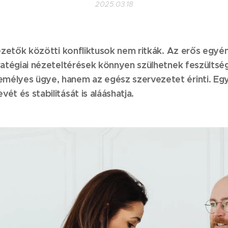
2025.03.18
 vezetők közötti konfliktusok nem ritkák. Az erős egyé
tratégiai nézeteltérések könnyen szülhetnek feszülts
mélyes ügye, hanem az egész szervezetet érinti. Egy 
ét és stabilitását is alááshatja.