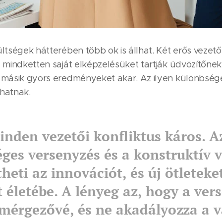
ültségek hátterében több ok is állhat. Két erős veze
a mindketten saját elképzelésüket tartják üdvözítőnek
a másik gyors eredményeket akar. Az ilyen különbsé
lhatnak.
nden vezetői konfliktus káros. A
ges versenyzés és a konstruktív v
heti az innovációt, és új ötleteke
t életébe. A lényeg az, hogy a ver
mérgezővé, és ne akadályozza a v