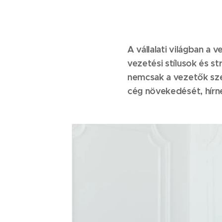
A vállalati világban a
vezetési stílusok és s
nemcsak a vezetők sze
cég növekedését, hírnev