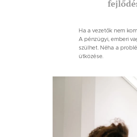
fejlődé
Ha a vezetők nem komm
A pénzügyi, emberi vag
szülhet. Néha a problé
ütközése.