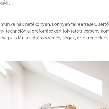
sét.
unikálnak hatékonyan, könnyen félreértések, sértőd
y technológiai erőforrásokért folytatott verseny ko
ma pusztán az eltérő személyiségek, értékrendek és 