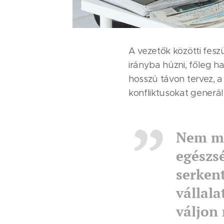
A vezetők közötti fesz
irányba húzni, főleg h
hosszú távon tervez, 
konfliktusokat generá
Nem mi
egészsé
serkent
vállala
váljon 