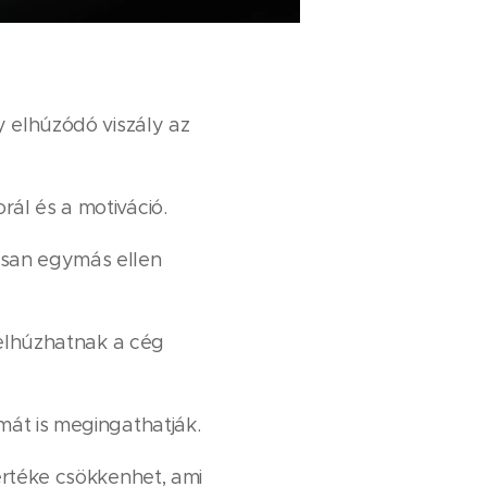
y elhúzódó viszály az
ál és a motiváció.
osan egymás ellen
 elhúzhatnak a cég
mát is megingathatják.
értéke csökkenhet, ami