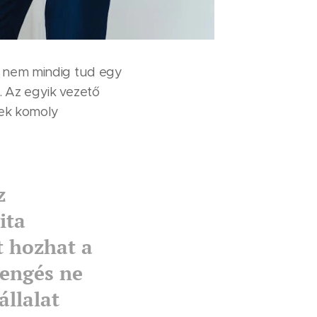
tő nem mindig tud egy
. Az egyik vezető
gek komoly
z
ita
t hozhat a
sengés ne
állalat