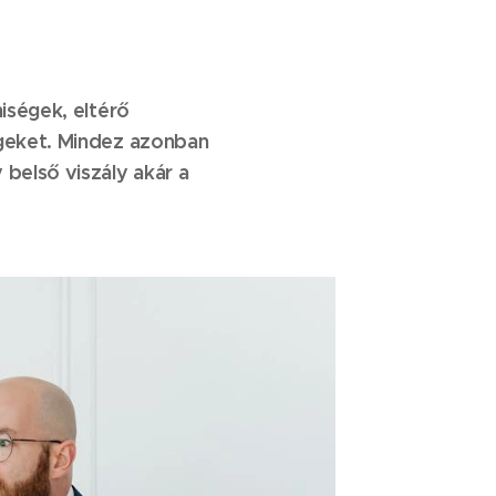
niségek, eltérő
égeket. Mindez azonban
belső viszály akár a