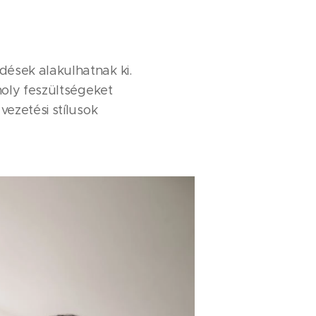
ések alakulhatnak ki.
moly feszültségeket
vezetési stílusok