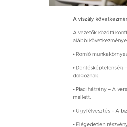
A viszály következmé
A vezetők közötti konf
alábbi következmények
• Romló munkakörnyezet
• Döntésképtelenség 
dolgoznak.
• Piaci hátrány – A ve
mellett.
• Ügyfélvesztés – A bi
• Elégedetlen részvény