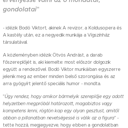
gondolatai
"
- idézik Bodó Viktort, akinek A revizor, a Koldusopera és
A kastély után, ez a negyedik munkája a Vígszínház
társulatával.
A közleményben idézik Ötvös Andrást, a darab
főszereplőjét is, aki kiemelte: most először dolgozik
együtt a rendezővel. Bodó Viktor munkáiban egyszerre
jelenik meg az ember minden belső szorongása és az
arra gyógyírt jelentő speciális humor - mondta.
"
Úgy rendez, hogy amikor bármelyik szereplője egy adott
helyzetben megpróbál határozott, magabiztos vagy
kompetens lenni, rögtön kap egy olyan gesztust, amitől
abban a pillanatban nevetségessé is válik az a figura
" -
tette hozzá, megjegyezve, hogy ebben a gondolatban