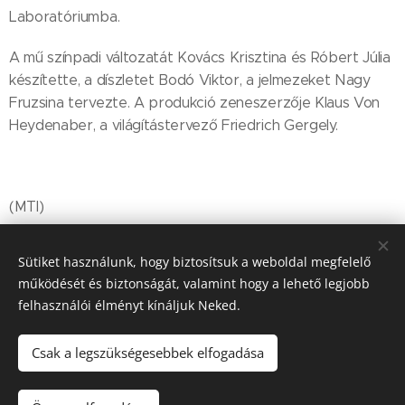
Laboratóriumba.
A mű színpadi változatát Kovács Krisztina és Róbert Júlia
készítette, a díszletet Bodó Viktor, a jelmezeket Nagy
Fruzsina tervezte. A produkció zeneszerzője Klaus Von
Heydenaber, a világítástervező Friedrich Gergely.
(MTI)
Sütiket használunk, hogy biztosítsuk a weboldal megfelelő
Share
működését és biztonságát, valamint hogy a lehető legjobb
felhasználói élményt kínáljuk Neked.
Csak a legszükségesebbek elfogadása
© 2025 BusinessJam - Business Jam