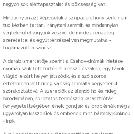
nagyon sok élettapasztalat és bölcsesség van.
Mindannyian azt képviseljük a színpadon, hogy senki nem
tud kézben tartani, irányítani semmit, és mindannyian
végtelenül el vagyunk veszve, de mindez rengeteg
szeretettel és együttérzéssel van megmutatva -
fogalmazott a színész.
A darab ismertetője szerint a Csehov-drámák ihletése
nyomán született történet messze északon, egy távoli,
világtól elzárt helyen játszódik, és a szó szoros
értelemben vett rideg valóság formálta kegyetlenül
szórakoztatóvá. A szereplők az állandó hó és hideg
birodalmában, sorozatos természeti katasztrófák
fenyegetettségében élnek, gondjaik és problémáik mégis
ugyanolyan kisszerűek és emberiek, mint bármelyikünknek
- írják.