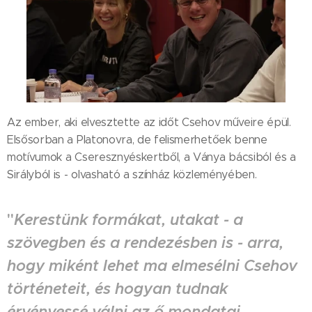
Az ember, aki elvesztette az időt Csehov műveire épül.
Elsősorban a Platonovra, de felismerhetőek benne
motívumok a Cseresznyéskertből, a Ványa bácsiból és a
Sirályból is - olvasható a színház közleményében.
"
Kerestünk formákat, utakat - a
szövegben és a rendezésben is - arra,
hogy miként lehet ma elmesélni Csehov
történeteit, és hogyan tudnak
érvényessé válni az ő mondatai,