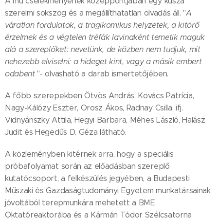
A mű cselekményének középpontjában egy kusza
szerelmi sokszög és a megállíthatatlan olvadás áll. "
A
váratlan fordulatok, a tragikomikus helyzetek, a kitörő
érzelmek és a végtelen tréfák lavinaként temetik maguk
alá a szereplőket: nevetünk, de közben nem tudjuk, mit
nehezebb elviselni: a hideget kint, vagy a másik embert
odabent
"- olvasható a darab ismertetőjében.
A főbb szerepekben Ötvös András, Kovács Patrícia,
Nagy-Kálózy Eszter, Orosz Ákos, Radnay Csilla, ifj.
Vidnyánszky Attila, Hegyi Barbara, Méhes László, Halász
Judit és Hegedűs D. Géza látható.
A közleményben kitérnek arra, hogy a speciális
próbafolyamat során az előadásban szereplő
kutatócsoport, a felkészülés jegyében, a Budapesti
Műszaki és Gazdaságtudományi Egyetem munkatársainak
jóvoltából terepmunkára mehetett a BME
Oktatóreaktorába és a Kármán Tódor Szélcsatorna