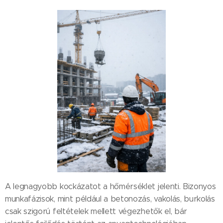
A legnagyobb kockázatot a hőmérséklet jelenti. Bizonyos
munkafázisok, mint például a betonozás, vakolás, burkolás
csak szigorú feltételek mellett végezhetők el, bár