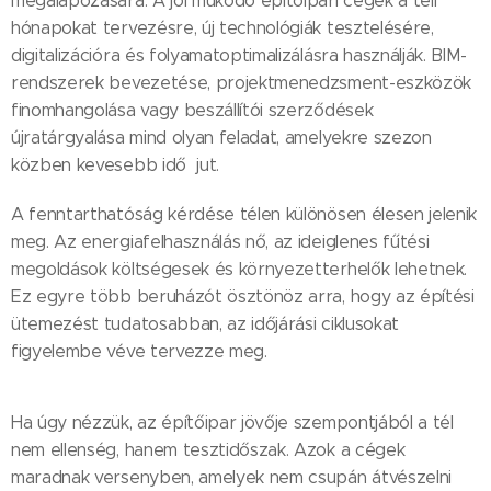
megalapozására. A jól működő építőipari cégek a téli
hónapokat tervezésre, új technológiák tesztelésére,
digitalizációra és folyamatoptimalizálásra használják. BIM-
rendszerek bevezetése, projektmenedzsment-eszközök
finomhangolása vagy beszállítói szerződések
újratárgyalása mind olyan feladat, amelyekre szezon
közben kevesebb idő jut.
A fenntarthatóság kérdése télen különösen élesen jelenik
meg. Az energiafelhasználás nő, az ideiglenes fűtési
megoldások költségesek és környezetterhelők lehetnek.
Ez egyre több beruházót ösztönöz arra, hogy az építési
ütemezést tudatosabban, az időjárási ciklusokat
figyelembe véve tervezze meg.
Ha úgy nézzük, az építőipar jövője szempontjából a tél
nem ellenség, hanem tesztidőszak. Azok a cégek
maradnak versenyben, amelyek nem csupán átvészelni