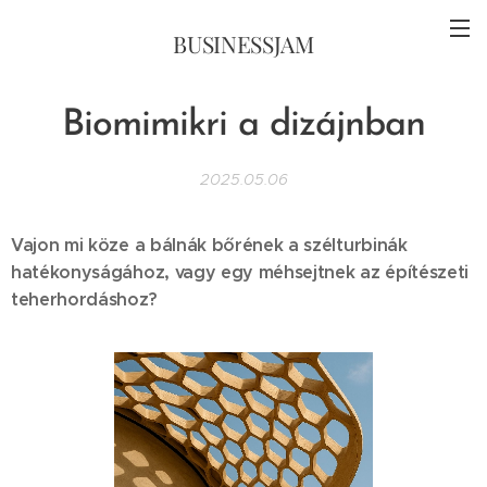
BUSINESSJAM
Biomimikri a dizájnban
2025.05.06
Vajon mi köze a bálnák bőrének a szélturbinák
hatékonyságához, vagy egy méhsejtnek az építészeti
teherhordáshoz?