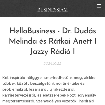
BUSINESSJAM
HelloBusiness - Dr. Dudás
Melinda és Rátkai Anett I
Jazzy Rádió I
2024.10.22
Két inspiráló hölggyel ismerkedhetünk meg, akikkel
többek között beszélgetünk női önértékelési
problémákról, lezárásról, újrakezdésről.
karriertervezésről, az életszerepek közti egyensúly
megteremtéséről. Szenvedélyes vezetők, inspiráló