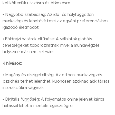
kell költeniük utazásra és étkezésre.
• Nagyobb szabadság: Az idő- és helyfüggetlen
munkavégzés lehetővé teszi az egyéni preferenciákhoz
igazodó életmódot.
• Földrajzi határok eltűnése: A vállalatok globális
tehetségeket toborozhatnak, mivel a munkavégzés
helyszíne már nem releváns.
Kihívások:
• Magány és elszigeteltség: Az otthoni munkavégzés
pszichés terhet jelenthet, különösen azoknak, akik társas
interakciókra vágynak.
• Digitális függőség: A folyamatos online jelenlét káros
hatással lehet a mentális egészségre.