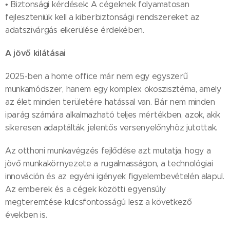
• Biztonsági kérdések: A cégeknek folyamatosan
fejleszteniük kell a kiberbiztonsági rendszereket az
adatszivárgás elkerülése érdekében.
A jövő kilátásai
2025-ben a home office már nem egy egyszerű
munkamódszer, hanem egy komplex ökoszisztéma, amely
az élet minden területére hatással van. Bár nem minden
iparág számára alkalmazható teljes mértékben, azok, akik
sikeresen adaptálták, jelentős versenyelőnyhöz jutottak.
Az otthoni munkavégzés fejlődése azt mutatja, hogy a
jövő munkakörnyezete a rugalmasságon, a technológiai
innováción és az egyéni igények figyelembevételén alapul.
Az emberek és a cégek közötti egyensúly
megteremtése kulcsfontosságú lesz a következő
években is.