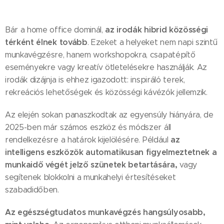
az irodák hibrid közösségi
Bár a home office dominál,
térként élnek tovább
. Ezeket a helyeket nem napi szintű
munkavégzésre, hanem workshopokra, csapatépítő
eseményekre vagy kreatív ötletelésekre használják. Az
irodák dizájnja is ehhez igazodott: inspiráló terek,
rekreációs lehetőségek és közösségi kávézók jellemzik.
Az elején sokan panaszkodtak az egyensúly hiányára, de
2025-ben már számos eszköz és módszer áll
az
rendelkezésre a határok kijelölésére. Például
intelligens eszközök automatikusan figyelmeztetnek a
munkaidő végét jelző szünetek betartására,
vagy
segítenek blokkolni a munkahelyi értesítéseket
szabadidőben.
Az egészségtudatos munkavégzés hangsúlyosabb,