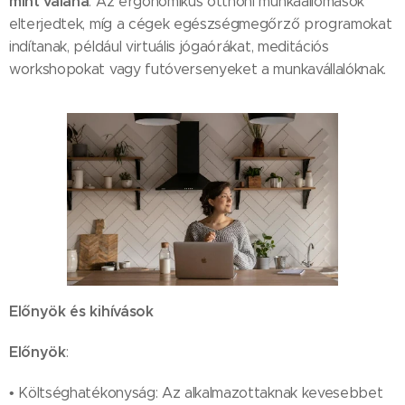
mint valaha
. Az ergonomikus otthoni munkaállomások
elterjedtek, míg a cégek egészségmegőrző programokat
indítanak, például virtuális jógaórákat, meditációs
workshopokat vagy futóversenyeket a munkavállalóknak.
Előnyök és kihívások
Előnyök
:
• Költséghatékonyság: Az alkalmazottaknak kevesebbet