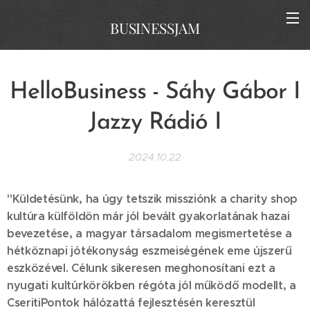
BUSINESSJAM
HelloBusiness - Sáhy Gábor I
Jazzy Rádió I
2024.10.22
"Küldetésünk, ha úgy tetszik missziónk a charity shop
kultúra külföldön már jól bevált gyakorlatának hazai
bevezetése, a magyar társadalom megismertetése a
hétköznapi jótékonyság eszmeiségének eme újszerű
eszközével. Célunk sikeresen meghonosítani ezt a
nyugati kultúrkörökben régóta jól működő modellt, a
CseritiPontok hálózattá fejlesztésén keresztül