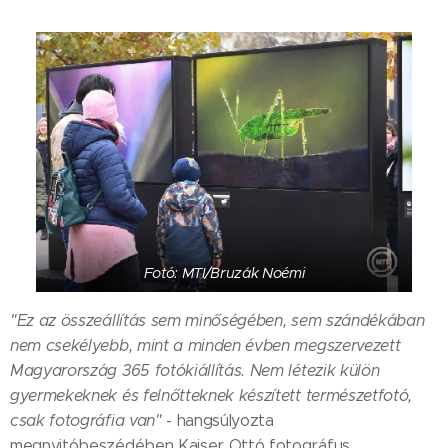
Fotó: MTI/Bruzák Noémi
"Ez az összeállítás sem minőségében, sem szándékában
nem csekélyebb, mint a minden évben megszervezett
Magyarország 365 fotókiállítás. Nem létezik külön
gyermekeknek és felnőtteknek készített természetfotó,
csak fotográfia van"
- hangsúlyozta
megnyitóbeszédében Kaiser Ottó fotográfus.