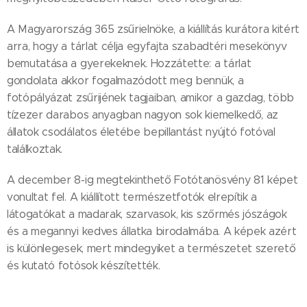
A Magyarország 365 zsűrielnöke, a kiállítás kurátora kitért
arra, hogy a tárlat célja egyfajta szabadtéri mesekönyv
bemutatása a gyerekeknek. Hozzátette: a tárlat
gondolata akkor fogalmazódott meg bennük, a
fotópályázat zsűrijének tagjaiban, amikor a gazdag, több
tízezer darabos anyagban nagyon sok kiemelkedő, az
állatok csodálatos életébe bepillantást nyújtó fotóval
találkoztak.
A december 8-ig megtekinthető Fotótanösvény 81 képet
vonultat fel. A kiállított természetfotók elrepítik a
látogatókat a madarak, szarvasok, kis szőrmés jószágok
és a megannyi kedves állatka birodalmába. A képek azért
is különlegesek, mert mindegyiket a természetet szerető
és kutató fotósok készítették.