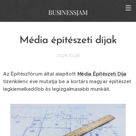
BUSINESSJAM
Média építészeti díjak
2024.10.28
Az Építészfórum által alapított
Média Építészeti Díja
tizenkilenc éve mutatja be a kortárs magyar építészet
legkiemelkedőbb és legizgalmasabb munkáit.