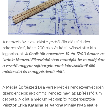
A nemzetközi szaktekintélyekből álló előzsűri idén
rekordszámú, közel 200 alkotás közül választotta ki a
A finalisták november 10-én 17:00 órakor az
legjobbakat.
Uránia Nemzeti Filmszínházban mutatják be munkájukat
a vezető magyar sajtóorgánumok képviselőiből álló
médiazsűri és a nagyérdemű előtt.
Média Építészeti Díja
A
versenyét és rendezvényét idén
Építészfórum
tizenkilencedik alkalommal rendezi meg az
csapata. A díjat a médium két alapító főszerkesztője,
Pásztor Erika Katalina
Vargha Mihály
és
hívta életre