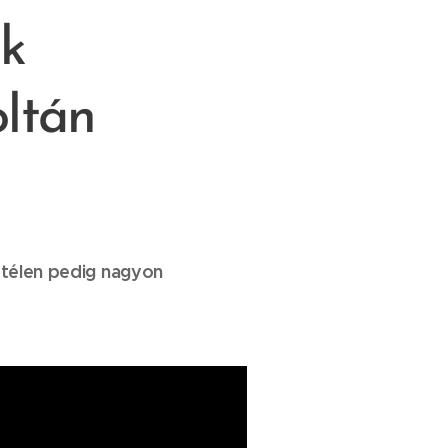
nk
oltán
, télen pedig nagyon