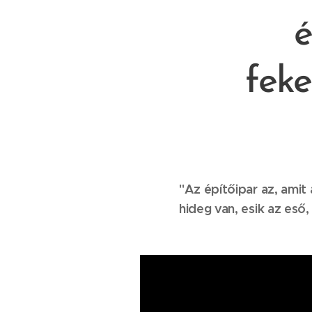
é
feke
"Az építőipar az, amit
hideg van, esik az eső, 