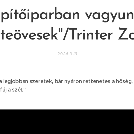
pítőiparban vagyu
teövesek"/Trinter Z
2024.11.13
 a legjobban szeretek, bár nyáron rettenetes a hőség
fúj a szél."