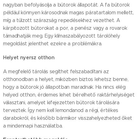
nagyban befolyásolja a bútorok állapotát. A fa bútorok
például könnyen károsodnak magas páratartalom mellett,
míg a túlzott szárazság repedésekhez vezethet. A
kárpitozott bútorokat a por, a penész vagy a rovarok
támadhatják meg. Egy klímaszabályozott tárolóhely
megoldást jelenthet ezekre a problémákra.
Helyet nyersz otthon
A megfelelő tárolás segíthet felszabadítani az
otthonodban a helyet, miközben biztos lehetsz benne,
hogy a bútorok jó állapotban maradnak. Ha nincs elég
helyed otthon, érdemes lehet bérelhető raktárhelyiséget
választani, amelyet kifejezetten bútorok tárolására
terveztek. Így nem kell lemondanod a régi, értékes
darabokról, és később bármikor visszahelyezheted őket
a mindennapi használatba.