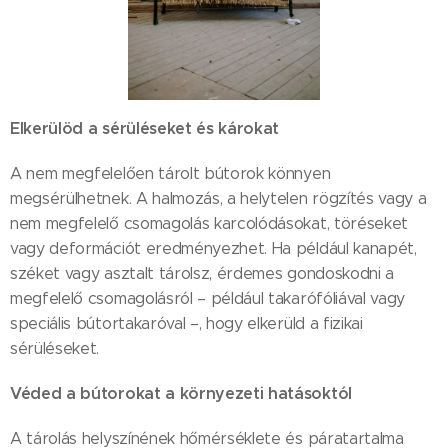
Elkerülöd a sérüléseket és károkat
A nem megfelelően tárolt bútorok könnyen
megsérülhetnek. A halmozás, a helytelen rögzítés vagy a
nem megfelelő csomagolás karcolódásokat, töréseket
vagy deformációt eredményezhet. Ha például kanapét,
széket vagy asztalt tárolsz, érdemes gondoskodni a
megfelelő csomagolásról – például takarófóliával vagy
speciális bútortakaróval –, hogy elkerüld a fizikai
sérüléseket.
Véded a bútorokat a környezeti hatásoktól
A tárolás helyszínének hőmérséklete és páratartalma