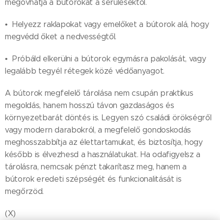
megóvhatja a bútorokat a sérülésektől.
• Helyezz raklapokat vagy emelőket a bútorok alá, hogy
megvédd őket a nedvességtől.
• Próbáld elkerülni a bútorok egymásra pakolását, vagy
legalább tegyél rétegek közé védőanyagot.
A bútorok megfelelő tárolása nem csupán praktikus
megoldás, hanem hosszú távon gazdaságos és
környezetbarát döntés is. Legyen szó családi örökségről
vagy modern darabokról, a megfelelő gondoskodás
meghosszabbítja az élettartamukat, és biztosítja, hogy
később is élvezhesd a használatukat. Ha odafigyelsz a
tárolásra, nemcsak pénzt takarítasz meg, hanem a
bútorok eredeti szépségét és funkcionalitását is
megőrzöd.
(X)